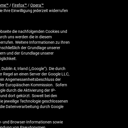
ome™
/
Firefox™
/
Opera™
e Ihre Einwilligung jederzeit widerrufen
 Webseite die nachfolgenden Cookies und
urch uns werden die in diesem
errufen. Weitere Informationen zu Ihren
nschließlich der Grundlage unserer
tern und der Grundlage unserer
glichkeit.
ublin 4, Irland („Google“). Die durch
 Regel an einen Server der Google LLC,
kein Angemessenheitsbeschluss der
 der Europäischen Kommission. Sofern
le durch die Aktivierung der IP-
und dort gekürzt. Soweit bei den
die jeweilige Technologie geschlossenen
die Datenverarbeitung durch Google
e- und Browser-Informationen sowie
rwendung von Pseudonymen