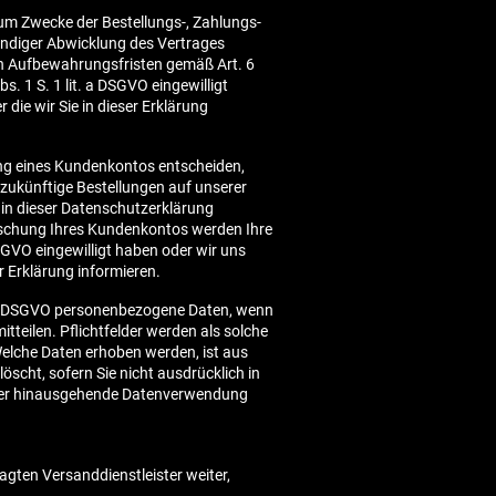
zum Zwecke der Bestellungs-, Zahlungs-
ändiger Abwicklung des Vertrages
hen Aufbewahrungsfristen gemäß Art. 6
s. 1 S. 1 lit. a DSGVO eingewilligt
die wir Sie in dieser Erklärung
fnung eines Kundenkontos entscheiden,
zukünftige Bestellungen auf unserer
 in dieser Datenschutzerklärung
öschung Ihres Kundenkontos werden Ihre
DSGVO eingewilligt haben oder wir uns
r Erklärung informieren.
. b DSGVO personenbezogene Daten, wenn
itteilen. Pflichtfelder werden als solche
Welche Daten erhoben werden, ist aus
öscht, sofern Sie nicht ausdrücklich in
arüber hinausgehende Datenverwendung
agten Versanddienstleister weiter,