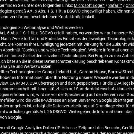
er finden Sie unter den folgenden Links:
Microsoft Edge™
/
Safari™
/
Chr
ogien gemäß Art. 6 Abs. 1 S. 1 lit. a DSGVO eingewilligt haben, können Si
enschutzerklärung beschriebenen Kontaktmöglichkeit.
echnologien zu Webanalyse und Werbezwecken
 Art. 6 Abs. 1 S. 1 lit. a DSGVO erteilt haben, verwenden wir auf unserer
 Nach Zweckfortfall und Ende des Einsatzes der jeweiligen Technologie d
 Sie können Ihre Einwilligung jederzeit mit Wirkung für die Zukunft wid
m Abschnitt "Cookies und weitere Technologien". Weitere Informationen ei
tern finden Sie bei den einzelnen Technologien. Bei Fragen zu den Anbie
ch bitte an die in dieser Datenschutzerklärung beschriebenen Kontaktmö
ebanalyse und Werbezwecken
lten Technologien der Google Ireland Ltd., Gordon House, Barrow Street, D
hobenen Informationen über Ihre Nutzung unserer Webseite werden in der
ew, CA 94043, USA übertragen und dort gespeichert. Für die USA liegt 
usammenarbeit mit ihnen stützt sich auf Standarddatenschutzklauseln
ogien erhoben wird, wird sie vor der Speicherung auf den Servern von Goog
fällen wird die volle IP-Adresse an einen Server von Google übertragen 
des angeben ist, erfolgt die Datenverarbeitung auf Grundlage einer für 
ntwortlichen gemäß Art. 26 DSGVO. Weitergehende Informationen über 
 von Google
.
 mit Google Analytics Daten (IP-Adresse, Zeitpunkt des Besuchs, Gerät
r Webseite) automatisch erhoben und gespeichert, aus denen unter Ve