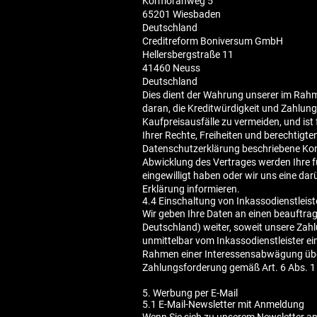
Kormoranweg 5
65201 Wiesbaden
​​​​​​​Deutschland
Creditreform Boniversum GmbH
Hellersbergstraße 11
41460 Neuss
Deutschland
Dies dient der Wahrung unserer im Rahm
daran, die Kreditwürdigkeit und Zahlung
Kaufpreisausfälle zu vermeiden, und is
Ihrer Rechte, Freiheiten und berechtigte
Datenschutzerklärung beschriebene Kon
Abwicklung des Vertrages werden Ihre fü
eingewilligt haben oder wir uns eine dar
Erklärung informieren.
4.4 Einschaltung von Inkassodienstleist
Wir geben Ihre Daten an einen beauftra
Deutschland) weiter, soweit unsere Zah
unmittelbar vom Inkassodienstleister ei
Rahmen einer Interessensabwägung über
Zahlungsforderung gemäß Art. 6 Abs. 1 S
5. Werbung per E-Mail
5.1 E-Mail-Newsletter mit Anmeldung