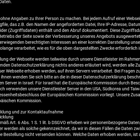
Daten.
ohne Angaben zu Ihrer Person zu machen. Bei jedem Aufruf einer Webseite
file, das z.B. den Namen der angeforderten Datei, Ihre IP-Adresse, Datu
er (Zugriffsdaten) enthält und den Abruf dokumentiert. Diese Zugriffs
 Betriebs der Seite sowie der Verbesserung unseres Angebots ausgewertet
iegenden berechtigten Interessen an einer korrekten Darstellung unser
olange verarbeitet, wie es für die oben dargestellten Zwecke erforderlich i
lung der Webseite werden teilweise durch unsere Dienstleister im Rahme
nden Datenschutzerklärung nichts anderes erläutert wird, werden alle Zug
r Webseite erhoben werden, auf ihren Servern verarbeitet. Bei Fragen zu
hnen wenden Sie sich bitte an die in dieser Datenschutzerklärung besch
en Server in Israel. Für Israel hat die Europäische Kommission durch Be
lich verwenden unsere Dienstleister Server in den USA, Südkorea und Tai
essenheitsbeschluss der Europäischen Kommission vorliegt. Unsere Zusa
päischen Kommission.
icklung und zur Kontaktaufnahme
icklung
ß Art. 6 Abs. 1 S. 1 lit. b DSGVO erheben wir personenbezogene Daten,
felder werden als solche gekennzeichnet, da wir in diesen Fällen die Daten
e Bestellung nicht versenden können. Welche Daten erhoben werden, ist 