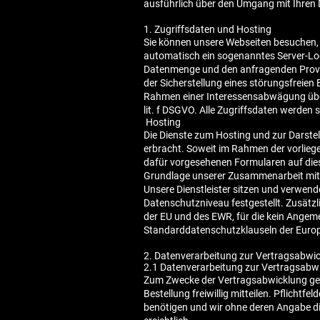
ausführlich über den Umgang mit Ihren 
1. Zugriffsdaten und Hosting
Sie können unsere Webseiten besuchen, 
automatisch ein sogenanntes Server-Log
Datenmenge und den anfragenden Provid
der Sicherstellung eines störungsfreien
Rahmen einer Interessensabwägung überw
lit. f DSGVO. Alle Zugriffsdaten werden s
Hosting
Die Dienste zum Hosting und zur Darstel
erbracht. Soweit im Rahmen der vorliege
dafür vorgesehenen Formularen auf diese
Grundlage unserer Zusammenarbeit mit i
Unsere Dienstleister sitzen und verwend
Datenschutzniveau festgestellt. Zusätz
der EU und des EWR, für die kein Angem
Standarddatenschutzklauseln der Euro
2. Datenverarbeitung zur Vertragsabw
2.1 Datenverarbeitung zur Vertragsabw
Zum Zwecke der Vertragsabwicklung gemä
Bestellung freiwillig mitteilen. Pflicht
benötigen und wir ohne deren Angabe di