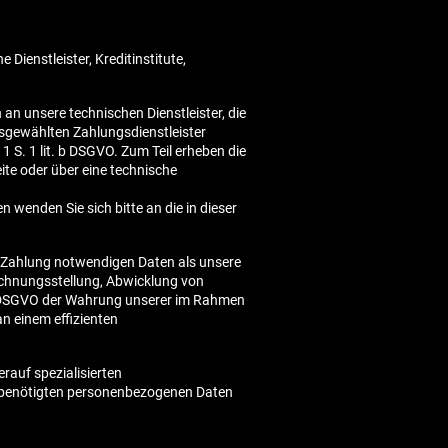
ienstleister, Kreditinstitute,
n unsere technischen Dienstleister, die
usgewählten Zahlungsdienstleister
 1 S. 1 lit. b DSGVO. Zum Teil erheben die
eite oder über eine technische
wenden Sie sich bitte an die in dieser
r Zahlung notwendigen Daten als unsere
echnungsstellung, Abwicklung von
 f DSGVO der Wahrung unserer im Rahmen
n einem effizienten
erauf spezialisierten
ng benötigten personenbezogenen Daten