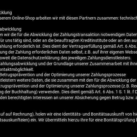
cklung
erem Online-Shop arbeiten wir mit diesen Partnern zusammen: technische D
sabwicklung
 wir die für die Abwicklung der Zahlungstransaktion notwendigen Daten a
r uns tätig sind, oder an die beauftragten Kreditinstitute oder an den a
hlung erforderlich ist. Dies dient der Vertragserfüllung gemäß Art. 6 Abs.
lung der Zahlung erforderlichen Daten selbst, z.B. auf ihrer eigenen Webs
soweit die Datenschutzerklärung des jeweiligen Zahlungsdienstleisters.
 Zahlungsabwicklung und der Grundlage unserer Zusammenarbeit mit ihnen 
ntaktmöglichkeit.
Betrugsprävention und der Optimierung unserer Zahlungsprozesse
tleistern weitere Daten, die sie zusammen mit den für die Abwicklung de
trugsprävention und der Optimierung unserer Zahlungsprozesse (z.B. R
 der Buchhaltung) verwenden. Dies dient gemäß Art. 6 Abs. 1 S. 1 lit.
en berechtigten Interessen an unserer Absicherung gegen Betrug bzw. a
auf auf Rechnung), holen wir eine Identitäts- und Bonitätsauskunft von hi
sauskunfteien) ein. Wir übermitteln hierzu Ihre für eine Bonitätsprüfu