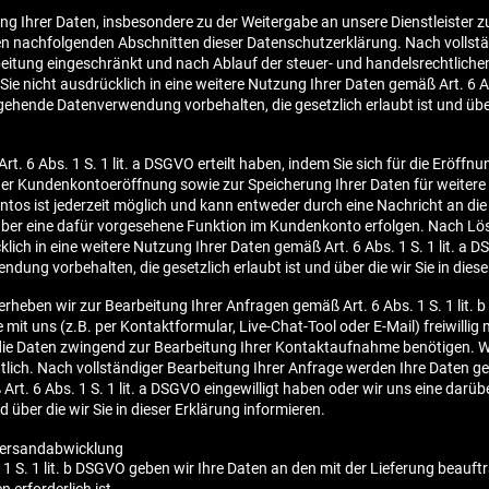
ng Ihrer Daten, insbesondere zu der Weitergabe an unsere Dienstleister 
en nachfolgenden Abschnitten dieser Datenschutzerklärung. Nach vollst
rbeitung eingeschränkt und nach Ablauf der steuer- und handelsrechtlic
 Sie nicht ausdrücklich in eine weitere Nutzung Ihrer Daten gemäß Art. 6 Ab
ehende Datenverwendung vorbehalten, die gesetzlich erlaubt ist und über 
 Art. 6 Abs. 1 S. 1 lit. a DSGVO erteilt haben, indem Sie sich für die Eröf
r Kundenkontoeröffnung sowie zur Speicherung Ihrer Daten für weitere 
tos ist jederzeit möglich und kann entweder durch eine Nachricht an die
über eine dafür vorgesehene Funktion im Kundenkonto erfolgen. Nach L
klich in eine weitere Nutzung Ihrer Daten gemäß Art. 6 Abs. 1 S. 1 lit. a 
ung vorbehalten, die gesetzlich erlaubt ist und über die wir Sie in diese
eben wir zur Bearbeitung Ihrer Anfragen gemäß Art. 6 Abs. 1 S. 1 lit
it uns (z.B. per Kontaktformular, Live-Chat-Tool oder E-Mail) freiwillig m
n die Daten zwingend zur Bearbeitung Ihrer Kontaktaufnahme benötigen. 
lich. Nach vollständiger Bearbeitung Ihrer Anfrage werden Ihre Daten gel
 Art. 6 Abs. 1 S. 1 lit. a DSGVO eingewilligt haben oder wir uns eine d
d über die wir Sie in dieser Erklärung informieren.
Versandabwicklung
1 S. 1 lit. b DSGVO geben wir Ihre Daten an den mit der Lieferung beauftr