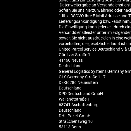
soweit dies zur Lieferung bestellter Ware
Datenweitergabe an Versanddienstleis
Sofern Sie uns hierzu während oder nach 
1 lit. a DSGVO Ihre E-Mail-Adresse und
Lieferungsankündigung bzw. -abstimmu
Die Einwilligung kann jederzeit durch e
Versanddienstleister unter im Folgende
soweit Sie nicht ausdrücklich in eine w
vorbehalten, die gesetzlich erlaubt ist un
United Parcel Service Deutschland S.à r.
Görlitzer Straße 1
41460 Neuss
Deutschland
General Logistics Systems Germany G
GLS Germany-Straße 1 - 7
DE-36286 Neuenstein
Deutschland
DPD Deutschland GmbH
Wailandtstraße 1
63741 Aschaffenburg
Deutschland
DHL Paket GmbH
Sträßchensweg 10
53113 Bonn