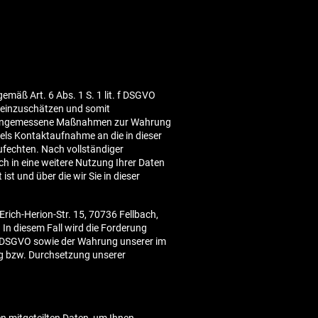
mäß Art. 6 Abs. 1 S. 1 lit. f DSGVO
s einzuschätzen und somit
GVO. Angemessene Maßnahmen zur Wahrung
ttels Kontaktaufnahme an die in dieser
fechten. Nach vollständiger
ch in eine weitere Nutzung Ihrer Daten
st und über die wir Sie in dieser
ich-Herion-Str. 15, 70736 Fellbach,
In diesem Fall wird die Forderung
. b DSGVO sowie der Wahrung unserer im
g bzw. Durchsetzung unserer