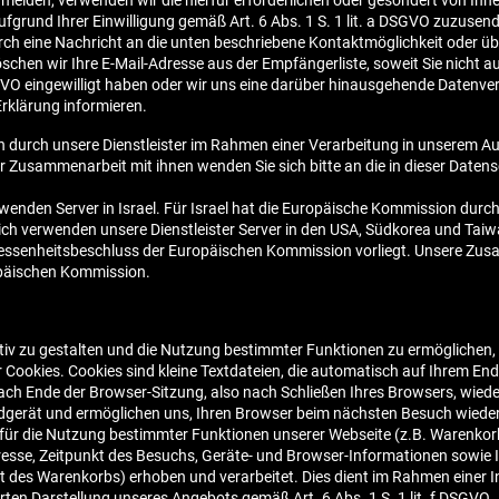
elden, verwenden wir die hierfür erforderlichen oder gesondert von Ihne
fgrund Ihrer Einwilligung gemäß Art. 6 Abs. 1 S. 1 lit. a DSGVO zuzuse
rch eine Nachricht an die unten beschriebene Kontaktmöglichkeit oder üb
chen wir Ihre E-Mail-Adresse aus der Empfängerliste, soweit Sie nicht au
SGVO eingewilligt haben oder wir uns eine darüber hinausgehende Datenve
 Erklärung informieren.
h durch unsere Dienstleister im Rahmen einer Verarbeitung in unserem Au
er Zusammenarbeit mit ihnen wenden Sie sich bitte an die in dieser Date
rwenden Server in Israel. Für Israel hat die Europäische Kommission du
lich verwenden unsere Dienstleister Server in den USA, Südkorea und Tai
essenheitsbeschluss der Europäischen Kommission vorliegt. Unsere Zusa
päischen Kommission.
iv zu gestalten und die Nutzung bestimmter Funktionen zu ermöglichen,
 Cookies. Cookies sind kleine Textdateien, die automatisch auf Ihrem End
h Ende der Browser-Sitzung, also nach Schließen Ihres Browsers, wieder
dgerät und ermöglichen uns, Ihren Browser beim nächsten Besuch wieder
 für die Nutzung bestimmter Funktionen unserer Webseite (z.B. Warenkorb
esse, Zeitpunkt des Besuchs, Geräte- und Browser-Informationen sowie 
alt des Warenkorbs) erhoben und verarbeitet. Dies dient im Rahmen ein
rten Darstellung unseres Angebots gemäß Art. 6 Abs. 1 S. 1 lit. f DSGVO.