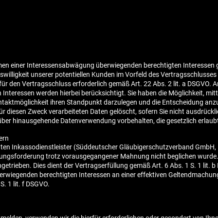
en einer Interessensabwägung überwiegenden berechtigten Interessen ge
swilligkeit unserer potentiellen Kunden im Vorfeld des Vertragsschlusse
t für den Vertragsschluss erforderlich gemäß Art. 22 Abs. 2 lit. a DS
n Interessen werden hierbei berücksichtigt. Sie haben die Möglichkeit, mi
taktmöglichkeit ihren Standpunkt darzulegen und die Entscheidung anzu
r diesen Zweck verarbeiteten Daten gelöscht, sofern Sie nicht ausdrückli
über hinausgehende Datenverwendung vorbehalten, die gesetzlich erlaubt i
ern
gten Inkassodienstleister (Süddeutscher Gläubigerschutzverband GmbH, Er
lungsforderung trotz vorausgegangener Mahnung nicht beglichen wurde. 
ngetrieben. Dies dient der Vertragserfüllung gemäß Art. 6 Abs. 1 S. 1 lit
wiegenden berechtigten Interessen an einer effektiven Geltendmachun
. 1 lit. f DSGVO.