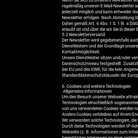
Wenn Sie sich zu unserem Newsletter anm
regelmäßig unseren E-Mail-Newsletter au
jederzeit möglich und kann entweder du
Newsletter erfolgen. Nach Abmeldung lös
Daten gemäß Art. 6 Abs. 1 S. 1 lit. a D
erlaubt ist und über die wir Sie in dieser
5.2 Newsletterversand
Der Newsletter wird gegebenenfalls auc
Dienstleistern und der Grundlage unser
Kontaktmöglichkeit.
Unsere Dienstleister sitzen und/oder ve
Datenschutzniveau festgestellt. Zusätz
der EU und des EWR, für die kein Angem
Standarddatenschutzklauseln der Euro
6. Cookies und weitere Technologien
Allgemeine Informationen
Um den Besuch unserer Webseite attrakt
Technologien einschließlich sogenannter
von uns verwendeten Cookies werden nac
Andere Cookies verbleiben auf Ihrem En
Wir verwenden solche Technologien, die
Durch diese Technologien werden IP-Adr
Webseite (z. B. Informationen zum Inh
berechtigten Interessen an einer optimie